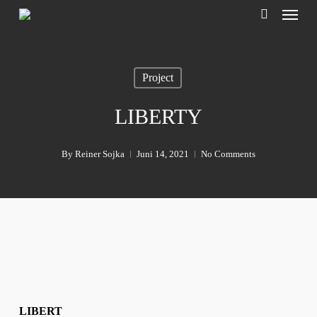
Menu
Skip
to
search
main
content
Project
LIBERTY
By
Reiner Sojka
Juni 14, 2021
No Comments
LIBERT