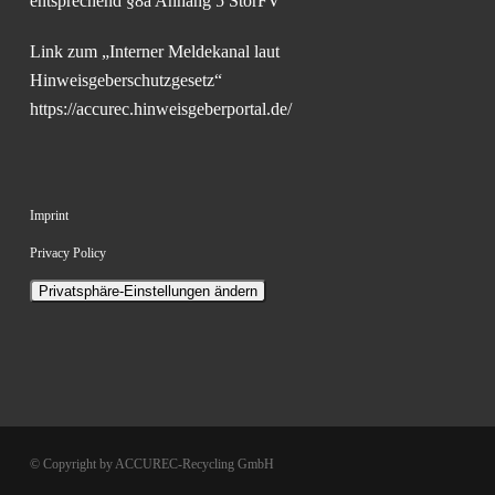
entsprechend §8a Anhang 5 StörFV
Link zum „Interner Meldekanal laut
Hinweisgeberschutzgesetz“
https://accurec.hinweisgeberportal.de/
Imprint
Privacy Policy
Privatsphäre-Einstellungen ändern
© Copyright by ACCUREC-Recycling GmbH