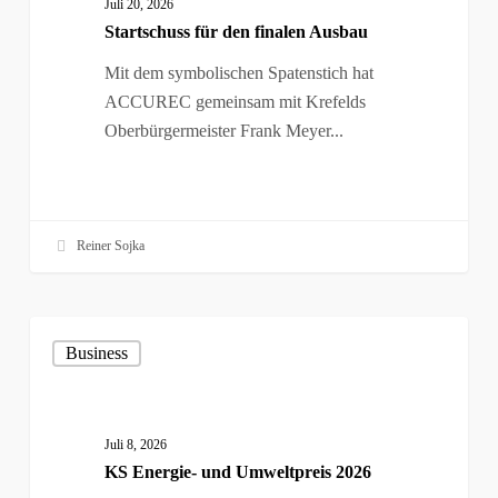
Juli 20, 2026
finalen
Startschuss für den finalen Ausbau
Ausbau
Mit dem symbolischen Spatenstich hat
ACCUREC gemeinsam mit Krefelds
Oberbürgermeister Frank Meyer...
Reiner Sojka
KS
Business
Energie-
und
Umweltpreis
2026
Juli 8, 2026
KS Energie- und Umweltpreis 2026