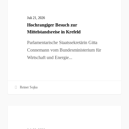
Business
Besuch
zur
Juli 21, 2026
Mittelstandsreise
Hochrangiger Besuch zur
in
Mittelstandsreise in Krefeld
Krefeld
Parlamentarische Staatssekretärin Gitta
Connemann vom Bundesministerium für
Wirtschaft und Energie...
Reiner Sojka
Startschuss
Business
für
den