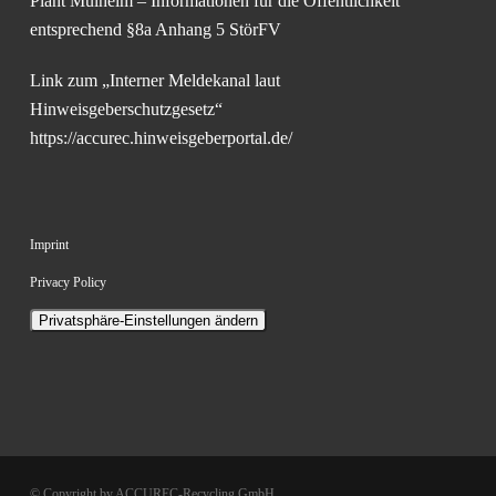
Plant Mülheim – Informationen für die Öffentlichkeit
entsprechend §8a Anhang 5 StörFV
Link zum „Interner Meldekanal laut
Hinweisgeberschutzgesetz“
https://accurec.hinweisgeberportal.de/
Imprint
Privacy Policy
Privatsphäre-Einstellungen ändern
© Copyright by ACCUREC-Recycling GmbH