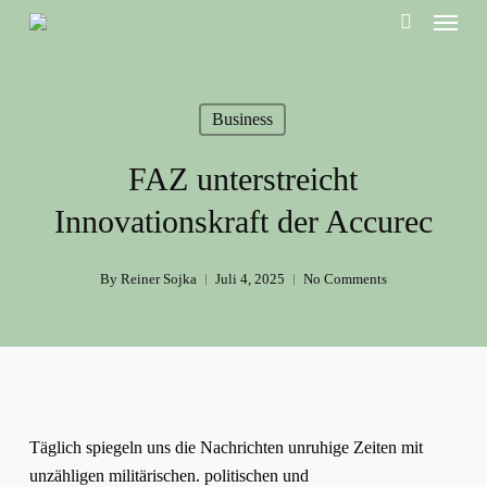
Menu
Skip
to
search
main
content
Business
FAZ unterstreicht
Innovationskraft der Accurec
By
Reiner Sojka
Juli 4, 2025
No Comments
Täglich spiegeln uns die Nachrichten unruhige Zeiten mit
unzähligen militärischen. politischen und