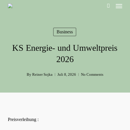
Menu
Skip
to
search
main
content
Business
KS Energie- und Umweltpreis
2026
By
Reiner Sojka
Juli 8, 2026
No Comments
Preisverleihung :